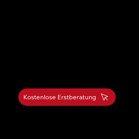
n für jeden
Moment.
Wärme, die begeistert - unsere
Heizungslösungen machen es möglich.
Entdecken Sie Ihren neuen
Wärmekomfort mit uns!
Kostenlose Erstberatung