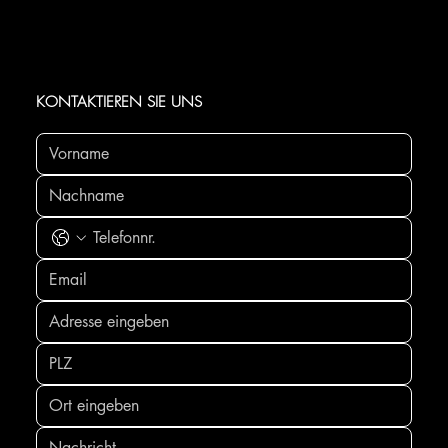
Facebook
Instagram
KONTAKTIEREN SIE UNS